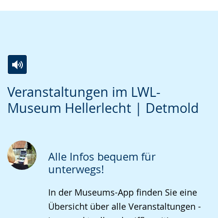
Zur
Aktiviere
Ein
Veranstaltungen im LWL-
Leichten
Audio-
Video
Museum Hellerlecht | Detmold
Sprache
Unterstützung.
in
wechseln.
Deutscher
Gebärdensprache
wird
Alle Infos bequem für
angezeigt.
unterwegs!
In der Museums-App finden Sie eine
Übersicht über alle Veranstaltungen -