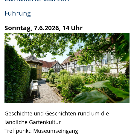
Leichten
Audio-
Video
Sprache
Unterstützung.
in
Führung
wechseln.
Deutscher
Gebärdensprache
Sonntag, 7.6.2026, 14 Uhr
wird
angezeigt.
Geschichte und Geschichten rund um die
ländliche Gartenkultur
Treffpunkt: Museumseingang