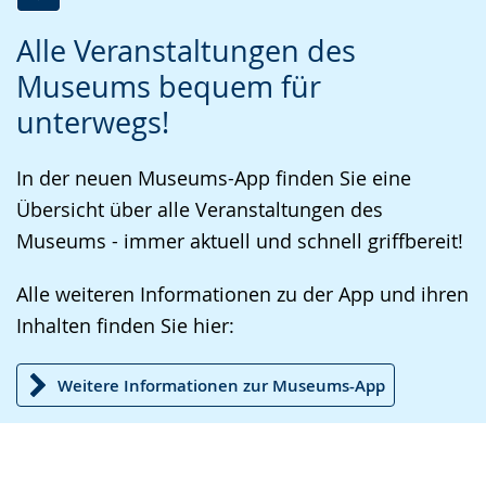
Zur
Aktiviere
Ein
Alle Veranstaltungen des
Leichten
Audio-
Video
Museums bequem für
Sprache
Unterstützung.
in
unterwegs!
wechseln.
Deutscher
Gebärdensprache
In der neuen Museums-App finden Sie eine
wird
Übersicht über alle Veranstaltungen des
angezeigt.
Museums - immer aktuell und schnell griffbereit!
Alle weiteren Informationen zu der App und ihren
Inhalten finden Sie hier:
Weitere Informationen zur Museums-App