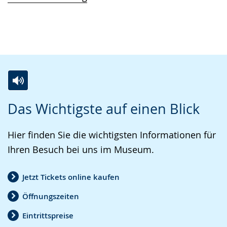
Z
A
E
Das Wichtigste auf einen Blick
u
k
i
r
t
n
Hier finden Sie die wichtigsten Informationen für
L
i
V
Ihren Besuch bei uns im Museum.
e
v
i
i
i
d
Jetzt Tickets online kaufen
c
e
e
Öffnungszeiten
h
r
o
t
e
i
Eintrittspreise