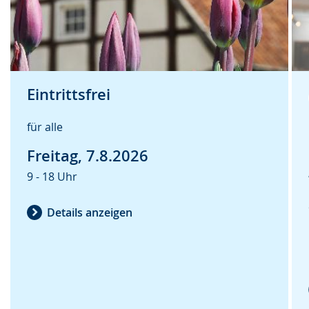
n
u
e
.
n
n
g
s
.
p
Eintrittsfrei
r
a
für alle
c
Freitag, 7.8.2026
h
e
9 - 18 Uhr
w
Details anzeigen
i
r
d
a
n