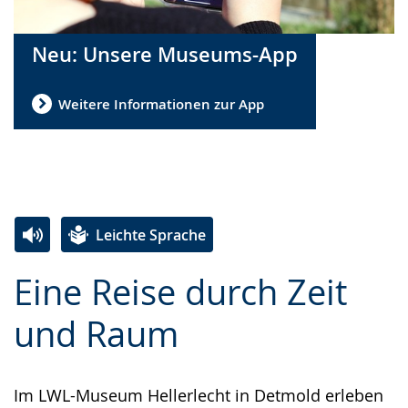
Neu: Unsere Museums-App
Weitere Informationen zur App
Leichte Sprache
Zur
Aktiviere
Ein
Eine Reise durch Zeit
Leichten
Audio-
Video
Sprache
Unterstützung.
in
und Raum
wechseln.
Deutscher
Gebärdensprache
Im LWL-Museum Hellerlecht in Detmold erleben
wird