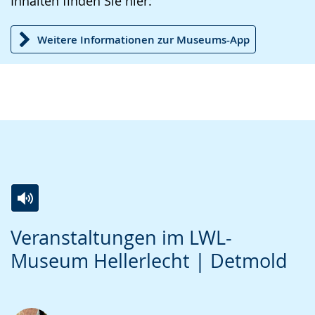
Inhalten finden Sie hier:
Weitere Informationen zur Museums-App
Zur
Aktiviere
Ein
Veranstaltungen im LWL-
Leichten
Audio-
Video
Museum Hellerlecht | Detmold
Sprache
Unterstützung.
in
wechseln.
Deutscher
Gebärdensprache