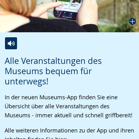
Zur
Aktiviere
Ein
Alle Veranstaltungen des
Leichten
Audio-
Video
Museums bequem für
Sprache
Unterstützung.
in
unterwegs!
wechseln.
Deutscher
Gebärdensprache
In der neuen Museums-App finden Sie eine
wird
Übersicht über alle Veranstaltungen des
angezeigt.
Museums - immer aktuell und schnell griffbereit!
Alle weiteren Informationen zu der App und ihren