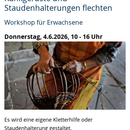
Leichten
Audio-
Video
Staudenhalterungen flechten
Sprache
Unterstützung.
in
wechseln.
Deutscher
Workshop für Erwachsene
Gebärdensprache
wird
Donnerstag, 4.6.2026, 10 - 16 Uhr
angezeigt.
Es wird eine eigene Kletterhilfe oder
Staudenhalterung gestaltet.