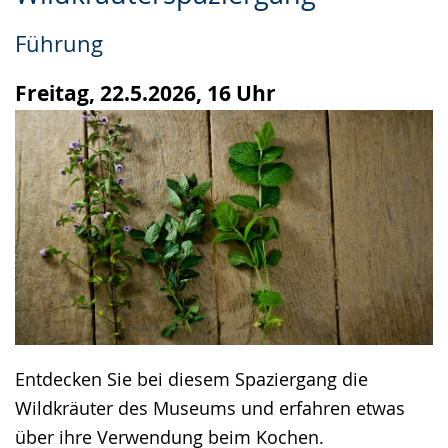
Leichten
Audio-
Video
Sprache
Unterstützung.
in
Führung
wechseln.
Deutscher
Gebärdensprache
Freitag, 22.5.2026, 16 Uhr
wird
angezeigt.
Entdecken Sie bei diesem Spaziergang die
Wildkräuter des Museums und erfahren etwas
über ihre Verwendung beim Kochen.