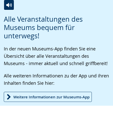
Zur
Aktiviere
Ein
Alle Veranstaltungen des
Leichten
Audio-
Video
Museums bequem für
Sprache
Unterstützung.
in
unterwegs!
wechseln.
Deutscher
Gebärdensprache
In der neuen Museums-App finden Sie eine
wird
Übersicht über alle Veranstaltungen des
angezeigt.
Museums - immer aktuell und schnell griffbereit!
Alle weiteren Informationen zu der App und ihren
Inhalten finden Sie hier:
Weitere Informationen zur Museums-App