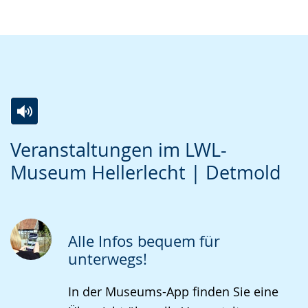
Zur
Aktiviere
Ein
Veranstaltungen im LWL-
Leichten
Audio-
Video
Museum Hellerlecht | Detmold
Sprache
Unterstützung.
in
wechseln.
Deutscher
Gebärdensprache
wird
Alle Infos bequem für
angezeigt.
unterwegs!
In der Museums-App finden Sie eine