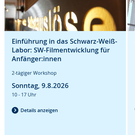
n
u
e
.
n
n
g
s
.
p
Einführung in das Schwarz-Weiß-
r
Labor: SW-Filmentwicklung für
a
Anfänger:innen
c
h
2-tägiger Workshop
e
Sonntag, 9.8.2026
w
i
10 - 17 Uhr
r
Details anzeigen
d
a
n