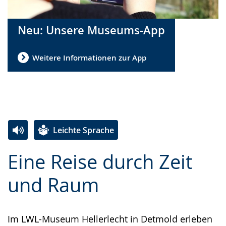
Neu: Unsere Museums-App
Weitere Informationen zur App
Leichte Sprache
Zur
Aktiviere
Ein
Eine Reise durch Zeit
Leichten
Audio-
Video
Sprache
Unterstützung.
in
und Raum
wechseln.
Deutscher
Gebärdensprache
Im LWL-Museum Hellerlecht in Detmold erleben
wird