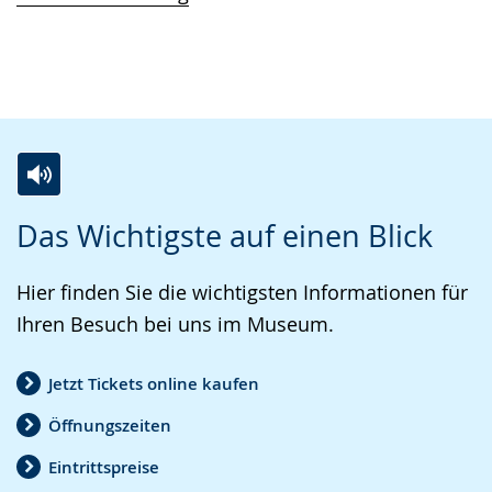
Z
A
E
Das Wichtigste auf einen Blick
u
k
i
r
t
n
Hier finden Sie die wichtigsten Informationen für
L
i
V
Ihren Besuch bei uns im Museum.
e
v
i
i
i
d
Jetzt Tickets online kaufen
c
e
e
Öffnungszeiten
h
r
o
t
e
i
Eintrittspreise