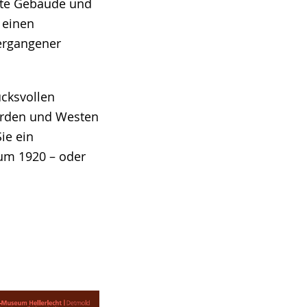
ute Gebäude und
 einen
vergangener
ucksvollen
rden und Westen
ie ein
 um 1920 – oder