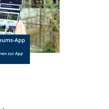
seums-App
nen zur App