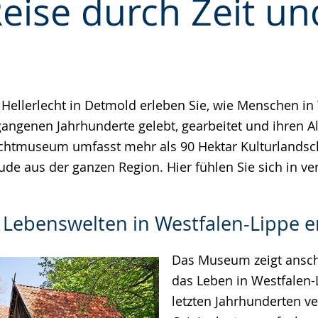
Reise durch Zeit un
e
llerlecht in Detmold erleben Sie, wie Menschen in
angenen Jahrhunderte gelebt, gearbeitet und ihren All
ichtmuseum umfasst mehr als 90 Hektar Kulturlandsc
ude aus der ganzen Region. Hier fühlen Sie sich in v
e Lebenswelten in Westfalen-Lippe 
Das Museum zeigt anscha
das Leben in Westfalen-
letzten Jahrhunderten ve