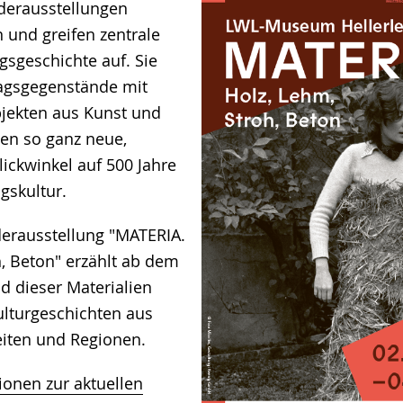
derausstellungen
 und greifen zentrale
gsgeschichte auf. Sie
tagsgegenstände mit
jekten aus Kunst und
nen so ganz neue,
ickwinkel auf 500 Jahre
agskultur.
derausstellung "MATERIA.
h, Beton" erzählt ab dem
d dieser Materialien
lturgeschichten aus
iten und Regionen.
ionen zur aktuellen