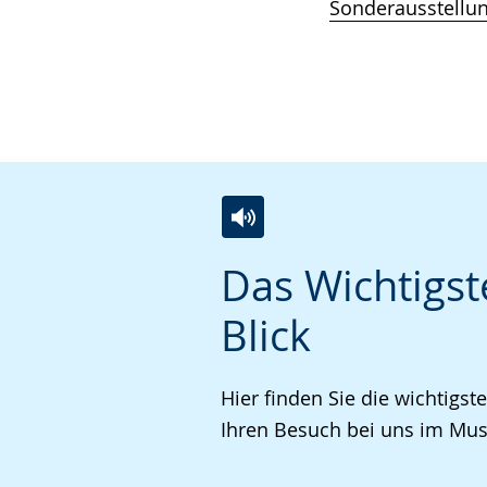
Sonderausstellu
Z
A
E
Das Wichtigst
u
k
i
r
t
n
Blick
L
i
V
e
v
i
Hier finden Sie die wichtigst
i
i
d
Ihren Besuch bei uns im Mu
c
e
e
h
r
o