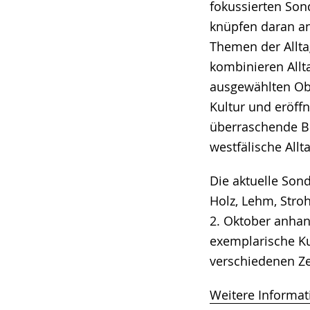
fokussierten Son
knüpfen daran an
Themen der Allta
kombinieren All
ausgewählten Ob
Kultur und eröff
überraschende Bl
westfälische Allt
Die aktuelle Son
Holz, Lehm, Stro
2. Oktober anhan
exemplarische Ku
verschiedenen Ze
Weitere Informat