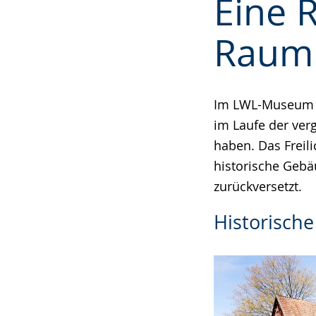
Eine 
Leichten
Audio-
Video
Sprache
Unterstützung.
in
Raum
wechseln.
Deutscher
Gebärdensprach
wird
Im LWL-Museum He
angezeigt.
im Laufe der verg
haben. Das Freil
historische Gebä
zurückversetzt.
Historisch