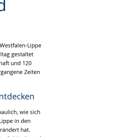
d
 Westfalen-Lippe
tag gestaltet
haft und 120
ergangene Zeiten
entdecken
ulich, wie sich
Lippe in den
rändert hat.