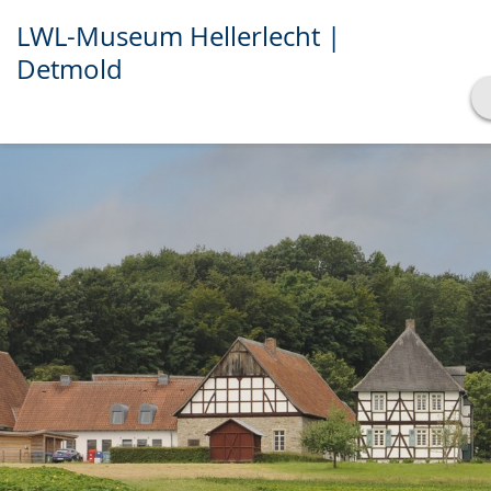
LWL-Museum Hellerlecht |
Detmold
Transkript anzeigen
Abspielen
Pausieren