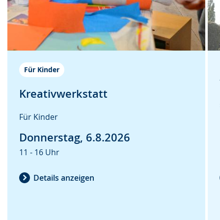
n
u
e
.
n
n
g
s
.
p
r
Für Kinder
a
Kreativwerkstatt
c
h
Für Kinder
e
Donnerstag, 6.8.2026
w
i
11 - 16 Uhr
r
Details anzeigen
d
a
n