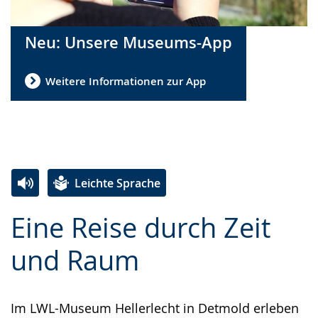
Neu: Unsere Museums-App
Weitere Informationen zur App
Leichte Sprache
Zur
Aktiviere
Ein
Eine Reise durch Zeit
Leichten
Audio-
Video
Sprache
Unterstützung.
in
und Raum
wechseln.
Deutscher
Gebärdensprache
Im LWL-Museum Hellerlecht in Detmold erleben
wird