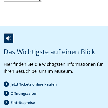
Z
A
E
Das Wichtigste auf einen Blick
u
k
i
r
t
n
Hier finden Sie die wichtigsten Informationen für
L
i
V
Ihren Besuch bei uns im Museum.
e
v
i
i
i
d
Jetzt Tickets online kaufen
c
e
e
Öffnungszeiten
h
r
o
t
e
i
Eintrittspreise